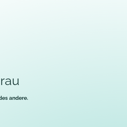
grau
edes andere.